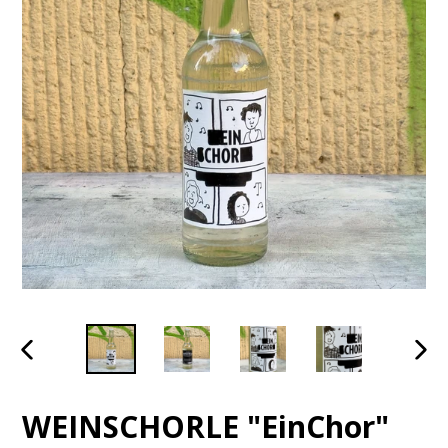
VORHERIGES
NÄC
SLIDE
SLID
WEINSCHORLE "EinChor"