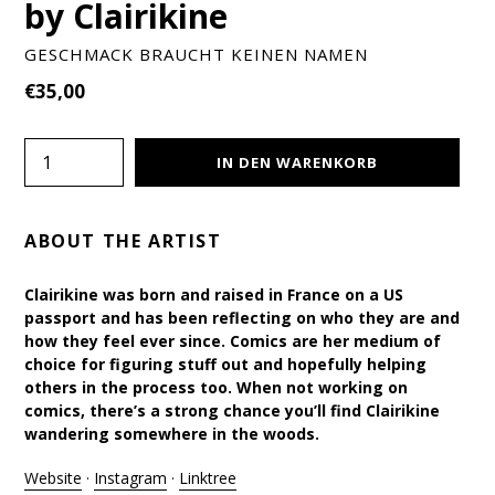
by Clairikine
GESCHMACK BRAUCHT KEINEN NAMEN
Normaler
€35,00
Preis
Menge
IN DEN WARENKORB
ABOUT THE ARTIST
Clairikine was born and raised in France on a US
passport and has been reflecting on who they are and
how they feel ever since. Comics are her medium of
choice for figuring stuff out and hopefully helping
others in the process too. When not working on
comics, there’s a strong chance you’ll find Clairikine
wandering somewhere in the woods.
Website
·
Instagram
·
Linktree