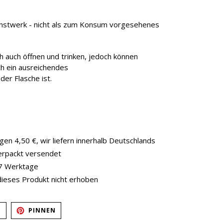
Kunstwerk - nicht als zum Konsum vorgesehenes
ch auch öffnen und trinken, jedoch können
ch ein ausreichendes
er Flasche ist.
en 4,50 €, wir liefern innerhalb Deutschlands
verpackt versendet
-7 Werktage
dieses Produkt nicht erhoben
AUF
AUF
N
PINNEN
TWITTER
PINTEREST
TWITTERN
PINNEN