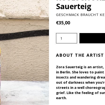
Sauerteig
GESCHMACK BRAUCHT KE
Normaler
€35,00
Preis
Menge
ABOUT THE ARTIST
Zora Sauerteig is an artist
in Berlin. She loves to pai
insects and wandering drea
out of darkness when you’re
streets in a well choreogr
grief. Like the feeling of s
earth.