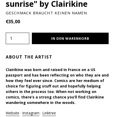
sunrise" by Clairikine
GESCHMACK BRAUCHT KEINEN NAMEN
Normaler
€35,00
Preis
Menge
IN DEN WARENKORB
ABOUT THE ARTIST
Clairikine was born and raised in France on a US
passport and has been reflecting on who they are and
how they feel ever since. Comics are her medium of
choice for figuring stuff out and hopefully helping
others in the process too. When not working on
comics, there’s a strong chance you’ll find Clairikine
wandering somewhere in the woods.
Website
·
Instagram
·
Linktree