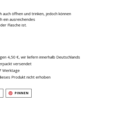
ch auch öffnen und trinken, jedoch können
ch ein ausreichendes
er Flasche ist.
en 4,50 €, wir liefern innerhalb Deutschlands
verpackt versendet
-7 Werktage
dieses Produkt nicht erhoben
AUF
AUF
N
PINNEN
TWITTER
PINTEREST
TWITTERN
PINNEN