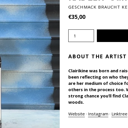
GESCHMACK BRAUCHT KE
Normaler
€35,00
Preis
Menge
ABOUT THE ARTIST
Clairikine was born and rai
been reflecting on who they
are her medium of choice fo
others in the process too. 
strong chance you’ll find C
woods.
Website
·
Instagram
·
Linktree